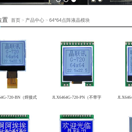
位置
首页
>
产品中心
>
64*64点阵液晶模块
464G-720-BN（焊接式
JLX6464G-720-PN（不带字
JLX646
FPC）
库）