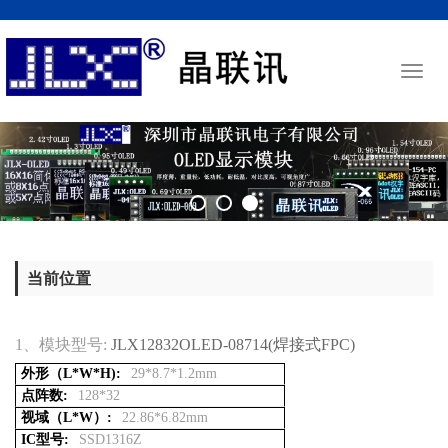
Toggl
naviga
当前位置
搜索
1、
模块型号:
JLX12832OLED-08714(焊接式FPC)
外形（L*W*H):
29*8.7*1.2mm
点阵数:
128*32
视域（L*W）:
22.86*6.82mm
IC型号:
SSD1316Z