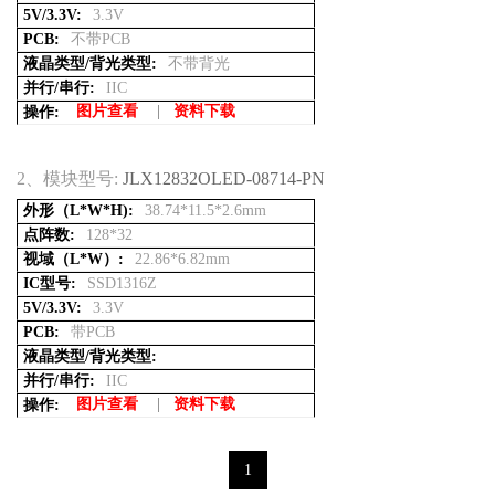
5V/3.3V:
3.3V
PCB:
不带PCB
液晶类型/背光类型:
不带背光
并行/串行:
IIC
图片查看
|
资料下载
操作:
2、
模块型号:
JLX12832OLED-08714-PN
外形（L*W*H):
38.74*11.5*2.6mm
点阵数:
128*32
视域（L*W）:
22.86*6.82mm
IC型号:
SSD1316Z
5V/3.3V:
3.3V
PCB:
带PCB
液晶类型/背光类型:
并行/串行:
IIC
图片查看
|
资料下载
操作:
1