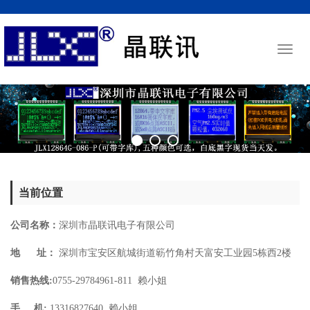
Toggl
naviga
当前位置
公司名称：
深圳市晶联讯电子有限公司
地 址：
深圳市宝安区航城街道簕竹角村天富安工业园5栋西2楼
销售热线:
0755-29784961-811 赖小姐
手 机:
13316827640 赖小姐