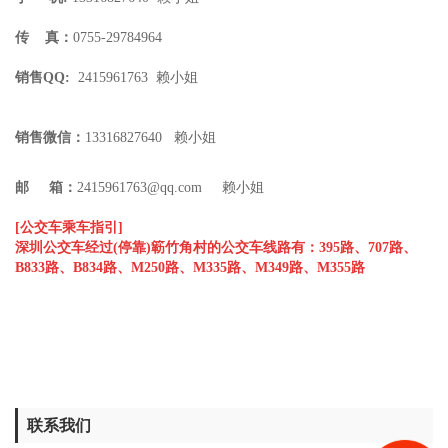
传
真：
0755-29784964
销售QQ:
2415961763
赖
小姐
销售微信：
13316827640
赖
小姐
邮 箱：
2415961763@qq.com
赖
小姐
[公交车乘车指引]
深圳公交车经过(停靠)簕竹角村的公交车线路有：395路、707路、
B833路、B834路、M250路、M335路、M349路、M355路
联系我们