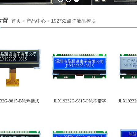
位置
首页
>
产品中心
>
192*32点阵液晶模块
232G-9815-BN(焊接式
JLX19232G-9815-PN(不带字
JLX1923
FPC)
库）